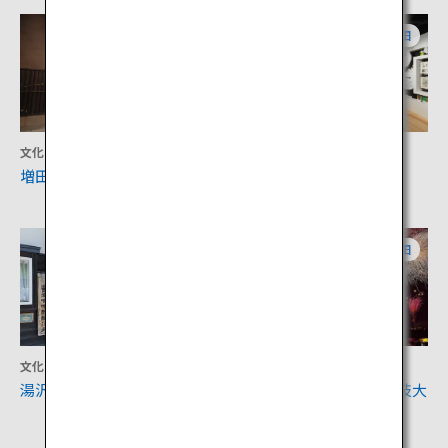
秋田
秋田
文化
文化
増田の内蔵群
横手市増田まんが美術館
秋田
秋田
文化
アクティビティ
湯沢市岩崎地区
大曲の花火「全国花火競技大
会」