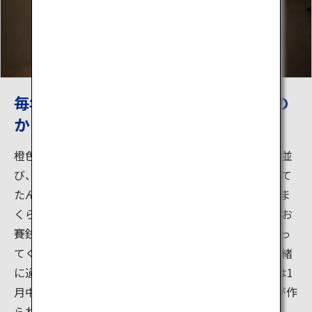
毎年2月15日、16日に開催される横手の
かまくら
橙色の明かりがともる「かまくら」が雪の中に点々と並
び、中から昔ながらの半纏を来た子供たちが「はいって
たんせー（はいってください）」と呼びかけます。かま
くらに入ったら、まずは水神様が祭られている祭壇にお
賽銭をあげましょう。子供たちが甘酒や焼餅をふるまっ
てくれますよ。火鉢にあたりながら、子どもたちと一緒
に過ごす時間は昔話の1ページのよう。「かまくら」は1
月中旬から作りはじめます。2月上旬には、かまくらが作
られているところをみることもできます。