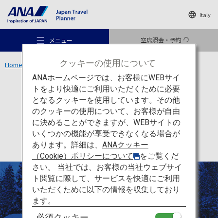
Italy
空席照会・予約
メニュー
クッキーの使用について
Home
東北エリア
横手のかまくら
ANAホームページでは、お客様にWEBサイ
トをより快適にご利用いただくために必要
文化
秋田
となるクッキーを使用しています。その他
横手のかまくら
のクッキーの使用について、お客様が自由
おすすめの旅
に決めることができますが、WEBサイトの
いくつかの機能が享受できなくなる場合が
あります。詳細は、
ANAクッキー
旅のアイデア
（Cookie）ポリシーについて
をご覧くだ
さい。 当社では、お客様の当社ウェブサイ
ト閲覧に際して、サービスを快適にご利用
行き先
いただくために以下の情報を収集しており
ます。
必須クッキー