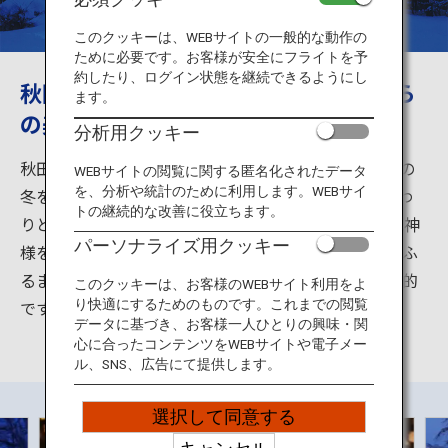
旅のお役立ち情報
このクッキーは、WEBサイトの一般的な動作の
ために必要です。お客様が安全にフライトを予
ANA サービス
約したり、ログイン状態を継続できるようにし
秋田の冬祭り、夜の闇にうかぶかまくら
ます。
の美しさは幻想的
分析用クッキー
閉じる
秋田県・横手のかまくらは、450年続く、日本の雪国の
WEBサイトの閲覧に関する匿名化されたデータ
を、分析や統計のために利用します。WEBサイ
冬を代表する伝統行事です。旧暦1月15日の正月が終わ
トの継続的な改善に役立ちます。
りとされる日に、雪で作った室（かまくら）の中に水神
パーソナライズ用クッキー
様を祀り、その中に子供たちが入り、甘酒やおもちをふ
るまいます。夜の闇に浮かぶかまくらの美しさは幻想的
このクッキーは、お客様のWEBサイト利用をよ
です。
り快適にするためのものです。これまでの閲覧
データに基づき、お客様一人ひとりの興味・関
心に合ったコンテンツをWEBサイトや電子メー
ル、SNS、広告にて提供します。
選択して同意する