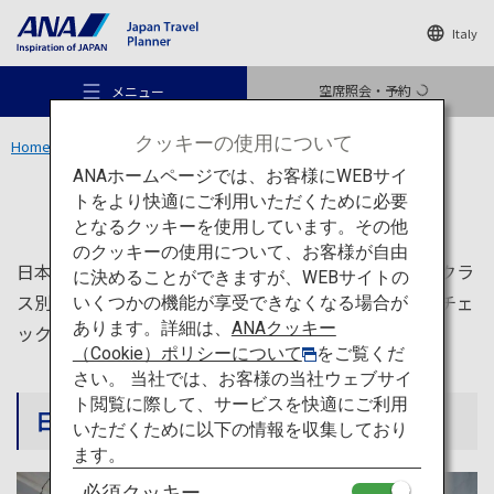
Italy
空席照会・予約
メニュー
クッキーの使用について
Home
ANA サービス
ANAホームページでは、お客様にWEBサイ
ANA サービス
トをより快適にご利用いただくために必要
となるクッキーを使用しています。その他
のクッキーの使用について、お客様が自由
おすすめの旅
日本へ旅行の際に知っておくと便利な、空港ガイドやクラ
に決めることができますが、WEBサイトの
ス別サービス、ラウンジサービス情報など、旅行前にチェ
いくつかの機能が享受できなくなる場合が
あります。詳細は、
ANAクッキー
ックしておきたいANAサービス情報を紹介します。
旅のアイデア
（Cookie）ポリシーについて
をご覧くだ
さい。 当社では、お客様の当社ウェブサイ
ト閲覧に際して、サービスを快適にご利用
日本への旅行に役立つANAサービス情報
行き先
いただくために以下の情報を収集しており
ます。
必須クッキー