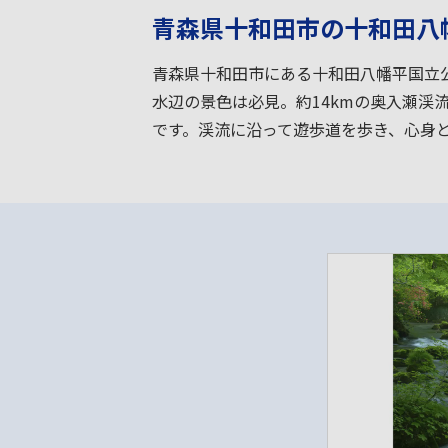
青森県十和田市の十和田八
青森県十和田市にある十和田八幡平国立
水辺の景色は必見。約14kmの奥入瀬
です。渓流に沿って遊歩道を歩き、心身