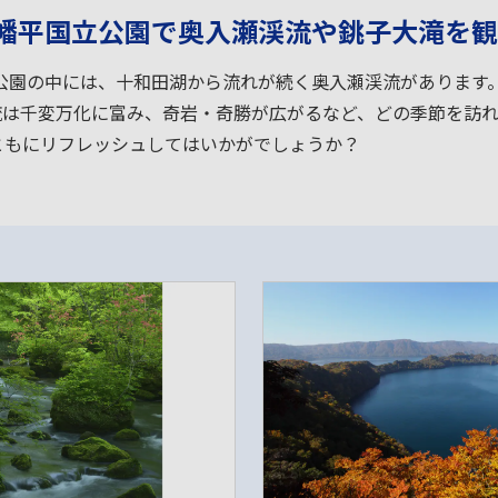
幡平国立公園で奥入瀬渓流や銚子大滝を観
公園の中には、十和田湖から流れが続く奥入瀬渓流があります
渓流は千変万化に富み、奇岩・奇勝が広がるなど、どの季節を訪
ともにリフレッシュしてはいかがでしょうか？