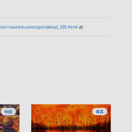
mori-tourism.com/spot/detail_335.html
秋田
青森