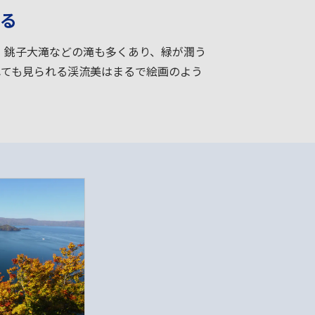
る
。銚子大滝などの滝も多くあり、緑が潤う
れても見られる渓流美はまるで絵画のよう