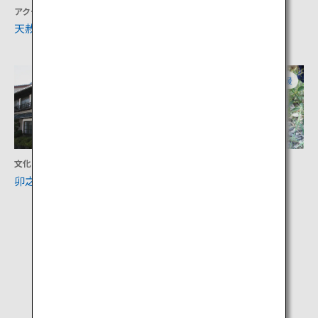
アクティビティ
体験
天赦園
滑床渓谷
愛媛
愛媛
文化
文化
卯之町の町並み
城下町 大洲