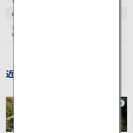
TEL:0895-22-2832 （宇和島城天守）
料金
天 守：大人200円/中学生以下無料（団体割引あり）
郷土館：無料
近隣の観光地
愛媛
愛媛