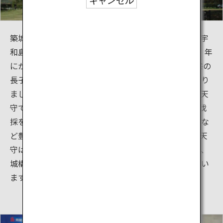
キャンセル
築城の名人・藤堂高虎により「空角の計」と言われる宇
和島城の原型が、慶長元(1596）年から慶長6（1601）年
にかけて造られました。元和元（1615）年に伊達政宗の
長子、伊達秀宗が入城して以来伊達家代々の居城となり
ました。廊下の内側に障子戸が残っているのは、現存天
守でも唯一です！お城山の植物は、300年以上火災や伐
採を逃れていることから、絶滅種となった植物もあるな
ど豊かで貴重な植生も見どころのひとつです。現在の天
守は伊達家の居城になってから再建されたものですが、
城構えは藤堂高虎が創建した当時のものを引き継いでい
ます。