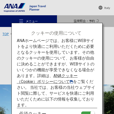
Italy
空席照会・予約
メニュー
クッキーの使用について
TOP
四国エリア
宇和島城
ANAホームページでは、お客様にWEBサイ
トをより快適にご利用いただくために必要
文化
愛媛
となるクッキーを使用しています。その他
宇和島城
のクッキーの使用について、お客様が自由
おすすめの旅
に決めることができますが、WEBサイトの
いくつかの機能が享受できなくなる場合が
あります。詳細は、
ANAクッキー
旅のアイデア
（Cookie）ポリシーについて
をご覧くだ
さい。 当社では、お客様の当社ウェブサイ
ト閲覧に際して、サービスを快適にご利用
行き先
いただくために以下の情報を収集しており
ます。
必須クッキー