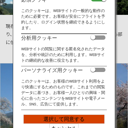
旅のお役立ち情報
このクッキーは、WEBサイトの一般的な動作の
ために必要です。お客様が安全にフライトを予
ANA サービス
約したり、ログイン状態を継続できるようにし
現存十二天守に数えられる天守は国の重要文化財であ
ます。
り、日本100名城にも指定されています。宇和島の中心部
分析用クッキー
に位置する標高約80ｍの丘陵に築かれた平山城です。
閉じる
WEBサイトの閲覧に関する匿名化されたデータ
を、分析や統計のために利用します。WEBサイ
トの継続的な改善に役立ちます。
パーソナライズ用クッキー
このクッキーは、お客様のWEBサイト利用をよ
り快適にするためのものです。これまでの閲覧
データに基づき、お客様一人ひとりの興味・関
心に合ったコンテンツをWEBサイトや電子メー
ル、SNS、広告にて提供します。
選択して同意する