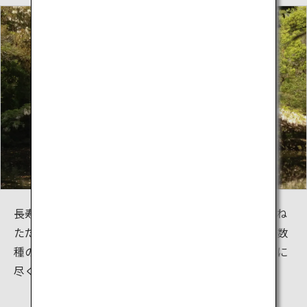
長寿大名日本一と謳われる七代藩主伊達宗紀（だてむね
ただ）が隠棲に造った別邸の庭園。家紋の竹に肖り十数
種の竹も植えられ、太鼓橋の白玉富士の美しさは言葉に
尽くせないほどです。