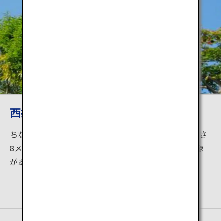
西郷隆盛像
ちなみに、城山町には、城山を背景に仁王立ちする高さ
8メートルのわが国初の陸軍大将の制服姿の西郷隆盛像
があります。