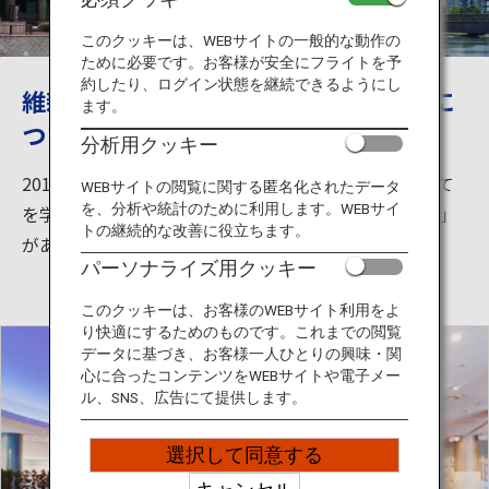
旅のお役立ち情報
このクッキーは、WEBサイトの一般的な動作の
ために必要です。お客様が安全にフライトを予
ANA サービス
約したり、ログイン状態を継続できるようにし
維新ふるさと館で薩摩藩や日本の歴史に
ます。
ついてを知る
分析用クッキー
閉じる
2018年1月11日にリニューアルした、明治維新のすべて
WEBサイトの閲覧に関する匿名化されたデータ
を、分析や統計のために利用します。WEBサイ
を学べるハイテクギャラリーである「維新ふるさと館」
トの継続的な改善に役立ちます。
があります。
パーソナライズ用クッキー
このクッキーは、お客様のWEBサイト利用をよ
り快適にするためのものです。これまでの閲覧
データに基づき、お客様一人ひとりの興味・関
心に合ったコンテンツをWEBサイトや電子メー
ル、SNS、広告にて提供します。
選択して同意する