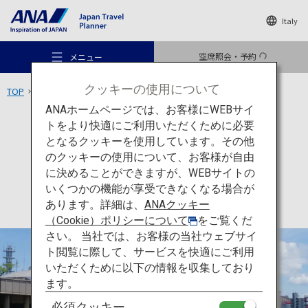
Italy
空席照会・予約
メニュー
クッキーの使用について
TOP
九州エリア
維新ふるさと館
ANAホームページでは、お客様にWEBサイ
トをより快適にご利用いただくために必要
文化
鹿児島
となるクッキーを使用しています。その他
維新ふるさと館
のクッキーの使用について、お客様が自由
おすすめの旅
に決めることができますが、WEBサイトの
いくつかの機能が享受できなくなる場合が
あります。詳細は、
ANAクッキー
旅のアイデア
（Cookie）ポリシーについて
をご覧くだ
さい。 当社では、お客様の当社ウェブサイ
ト閲覧に際して、サービスを快適にご利用
行き先
いただくために以下の情報を収集しており
ます。
必須クッキー