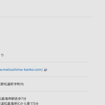
ぐり
ww.matsushima-kanko.com/
城郡松島町字町内
松島海岸駅徒歩7分
道松島海岸ICから車で5分