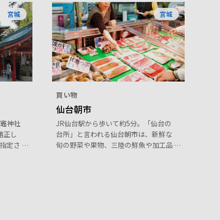
宮城
宮城
買い物
仙台朝市
竈神社
JR仙台駅から歩いて約5分。「仙台の
緒正し
台所」と言われる仙台朝市は、新鮮な
指定さ
旬の野菜や果物、三陸の鮮魚や加工品
マザク
などが所狭しと並び、日々の仕入れに
八重咲
訪れる飲食店の親方や多くの市民で溢
が境内
れています。食材から伝統の食文化ま
の花に
でマルチに体験できる正に「仙台の食
も付く
のテーマパーク」です。
ソメイ