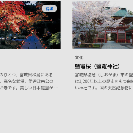
宮城
文化
鹽竈桜（鹽竈神社）
のひとつ、宮城県松島にある
宮城県塩竈（しおがま）市の鹽
、高名な武将、伊達政宗公の
は1,200年以上の歴史をもつ由
お寺です。美しい日本庭園が
い神社です。国の天然記念物に
。約400年前に外交使節とし
れている珍しい鹽竈桜（シオガ
ッパに渡った武将、支倉常長
ラ）をはじめ、ソメイヨシノや
らつねなが）が持ち帰ったと
きのシダレザクラなど約300本
ラや十字架が描かれた厨子が
を彩っています。鹽竈桜は一つ
。日本庭園は紅葉の名所で、
薄ピンク色の花弁が35～50枚
にはライトアップもされま
華やかな品種。遅咲きのため、