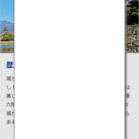
歴史ある松本城と山々の絶景
城と日本アルプスの山々は写真映えすること間違いな
し！重厚感のある黒い城と日本アルプスの白い雪景色は
美しいコラボレーション。また松本城は日本最古の五重
六階の天守を持つ国宝。500年以上前に建設された松本
城からは日本の歴史も感じられます。周りには城下町も
あるので街歩きもおすすめです。