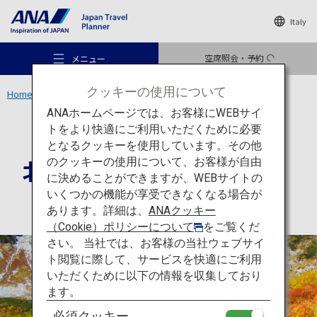
Italy
空席照会・予約
メニュー
クッキーの使用について
Home
中部エリア
北アルプス（涸沢カール）
ANAホームページでは、お客様にWEBサイ
トをより快適にご利用いただくために必要
体験
長野
となるクッキーを使用しています。その他
北アルプス（涸沢カール）
のクッキーの使用について、お客様が自由
おすすめの旅
に決めることができますが、WEBサイトの
いくつかの機能が享受できなくなる場合が
あります。詳細は、
ANAクッキー
旅のアイデア
（Cookie）ポリシーについて
をご覧くだ
さい。 当社では、お客様の当社ウェブサイ
ト閲覧に際して、サービスを快適にご利用
行き先
いただくために以下の情報を収集しており
ます。
必須クッキー