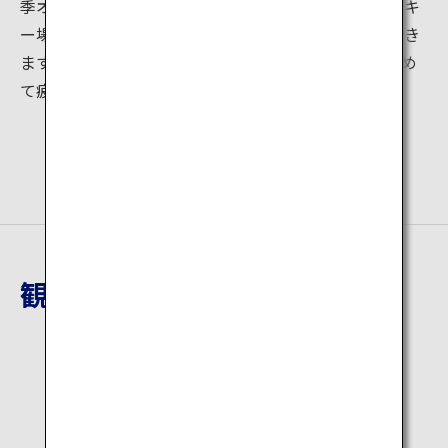
季オリンピックの会場になるほど良質。たくさんのスキ
ー場があるので初心者から上級者まで楽しむことができ
ます。また、周辺には温泉もあるので、冷えた体を温め
て疲れを癒しましょう。
観光地詳細