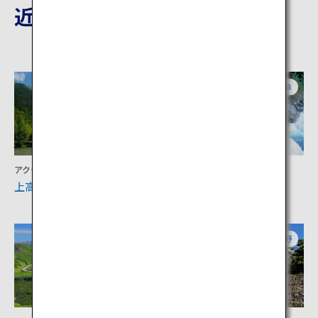
近隣の観光地
長野
岐阜
アクティビティ
宿泊
上高地
奥飛騨温泉郷
岐阜
長野