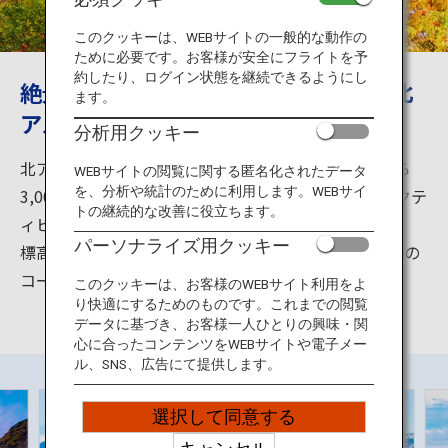
旅のお役立ち情報
このクッキーは、WEBサイトの一般的な動作の
ために必要です。お客様が安全にフライトを予
ANA サービス
約したり、ログイン状態を継続できるようにし
絶景からアクティビティまで楽しめる北
ます。
アルプス
分析用クッキー
閉じる
北アルプスは、「日本アルプス」の一つ。2,000mから
WEBサイトの閲覧に関する匿名化されたデータ
を、分析や統計のために利用します。WEBサイ
3,000mを越える山々が連なる壮大な絶景や植物、アクテ
トの継続的な改善に役立ちます。
ィビティを楽しめます。
パーソナライズ用クッキー
標高が高く一見険しく見える山々ですが、初心者向けの
コースもあるので経験に合わせて登山もできます。
このクッキーは、お客様のWEBサイト利用をよ
り快適にするためのものです。これまでの閲覧
データに基づき、お客様一人ひとりの興味・関
心に合ったコンテンツをWEBサイトや電子メー
ル、SNS、広告にて提供します。
選択して同意する