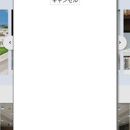
キャンセル
©Okinawa Convention & Visitors Bureau