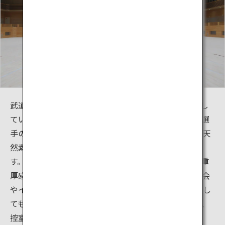
武道場は広い空間に12ｍ四方の競技コートを4面配置し
ています。床面は、武道に特化した施設であること、選
手の足にも優しいことを考慮し、塗装がされていない天
然素材の赤松（宮崎県産集成材無垢）を使用していま
す。また、壁板や観客席には檜が使われており、木の重
厚感と香りが感じられる施設です。武道場は空手の大会
やイベントはもちろん、空手以外の行事や展示施設とし
ても活用できます。その他、鍛錬室、研修室、会議室、
控室などもあります。