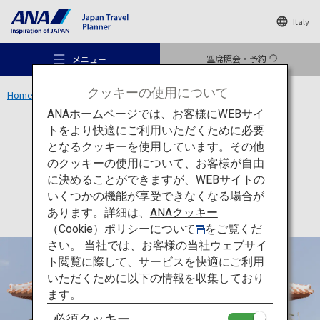
Italy
空席照会・予約
メニュー
クッキーの使用について
Home
沖縄エリア
沖縄空手会館
ANAホームページでは、お客様にWEBサイ
トをより快適にご利用いただくために必要
文化
沖縄
となるクッキーを使用しています。その他
沖縄空手会館
のクッキーの使用について、お客様が自由
おすすめの旅
に決めることができますが、WEBサイトの
いくつかの機能が享受できなくなる場合が
あります。詳細は、
ANAクッキー
旅のアイデア
（Cookie）ポリシーについて
をご覧くだ
さい。 当社では、お客様の当社ウェブサイ
ト閲覧に際して、サービスを快適にご利用
行き先
いただくために以下の情報を収集しており
ます。
必須クッキー