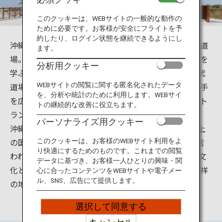
旅のお役立ち情報
このクッキーは、WEBサイトの一般的な動作の
ために必要です。お客様が安全にフライトを予
ANA サービス
約したり、ログイン状態を継続できるようにし
沖縄県豊見城市豊見城にある沖縄空手会館は、空手の道
ます。
場。沖縄は空手の発祥地。沖縄空手会館は空手の神髄を
分析用クッキー
学ぶことを目的に、平成29年3月に新設されました。武
閉じる
道場の利用のほか、展示室では空手の歴史や世界の空手
WEBサイトの閲覧に関する匿名化されたデータ
を、分析や統計のために利用します。WEBサイ
を広めた先人達について学ぶことができ、また、レスト
トの継続的な改善に役立ちます。
ランでは沖縄の郷土料理なども味わえます。
パーソナライズ用クッキー
沖縄を発祥地として発展した空手は、今や世界180以上
の国や地域に普及し、空手愛好家は1億人を超えると言
このクッキーは、お客様のWEBサイト利用をよ
り快適にするためのものです。これまでの閲覧
われています。沖縄空手会館は、沖縄の空手を独自の文
データに基づき、お客様一人ひとりの興味・関
化として保存・継承・発展させるとともに、「空手発祥
心に合ったコンテンツをWEBサイトや電子メー
ル、SNS、広告にて提供します。
の地・沖縄」を国内外に発信します。
選択して同意する