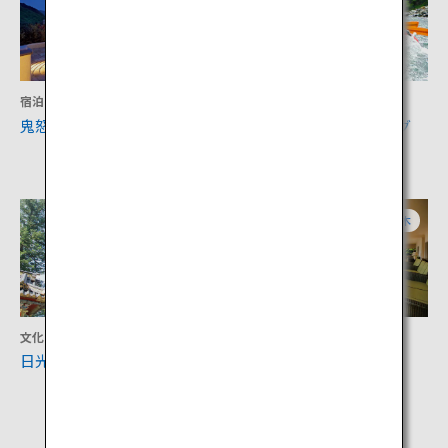
宿泊
アクティビティ
鬼怒川温泉
日光鬼怒川のラフティング
（NAOC）
栃木
栃木
文化
文化
日光の社寺
英国大使館別荘記念公園