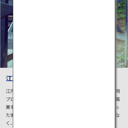
江戸職業体験
江戸時代にあったユニークな職業を体験できる子ども用
プログラム。忍者や悪者を捕まえる捕物など、江戸の職
業を江戸の町を舞台に体験できます。簡単な修行を行っ
た後は、町に出てそれぞれの任務に就任！衣裳だけでな
く、心まで江戸人になりきった子供たちの真剣な表情