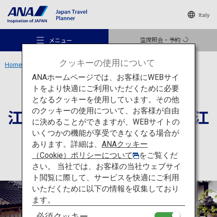
Italy
空席照会・予約
メニュー
クッキーの使用について
Home
関東エリア
江戸ワンダーランド 日光江戸村
ANAホームページでは、お客様にWEBサイ
トをより快適にご利用いただくために必要
体験
栃木
となるクッキーを使用しています。その他
江戸ワンダーランド 日光江
のクッキーの使用について、お客様が自由
おすすめの旅
に決めることができますが、WEBサイトの
戸村
いくつかの機能が享受できなくなる場合が
あります。詳細は、
ANAクッキー
旅のアイデア
（Cookie）ポリシーについて
をご覧くだ
さい。 当社では、お客様の当社ウェブサイ
ト閲覧に際して、サービスを快適にご利用
行き先
いただくために以下の情報を収集しており
ます。
必須クッキー