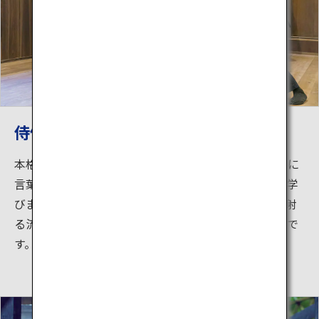
侍修行館
本格的な侍の修行ができるプログラム。侍の礼儀作法に
言葉遣い、日本刀の手入れなど、侍の心構えを一から学
びます。木刀での剣術体験や、木馬に乗って的に矢を射
る流鏑馬体験もあり、侍になりきりたい人におすすめで
す。