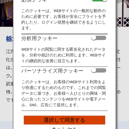
旅のお役立ち情報
このクッキーは、WEBサイトの一般的な動作の
ために必要です。お客様が安全にフライトを予
ANA サービス
約したり、ログイン状態を継続できるようにし
ます。
栃木県日光で粋な江戸人体験
分析用クッキー
閉じる
WEBサイトの閲覧に関する匿名化されたデータ
江戸時代（1603-1868年）は徳川将軍のもと、平和で文
を、分析や統計のために利用します。WEBサイ
化が花開いた時代です。江戸ワンダーランド日光江戸村
トの継続的な改善に役立ちます。
は、江戸時代の文化を肌で体感できるカルチュラルパー
パーソナライズ用クッキー
ク。広大な敷地には、街道、宿場、商家街、忍者の里、
このクッキーは、お客様のWEBサイト利用をよ
武家屋敷など実物さながらの町並みが再現されていて、
り快適にするためのものです。これまでの閲覧
侍、忍者、武家娘などに変身し、歩いてみるのもお勧め
データに基づき、お客様一人ひとりの興味・関
です。
心に合ったコンテンツをWEBサイトや電子メー
ル、SNS、広告にて提供します。
選択して同意する