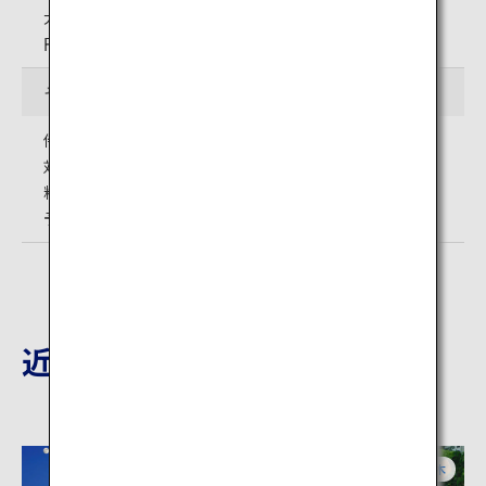
大人（中学生以上）：5,800円、小人（小学生）：3,000
円、65歳以上：4,700円、未就学児：無料
その他
侍修行館
対象年齢：13歳以上
料金：無料
予約制 受付は侍修行館の入口になります。
近隣の観光地
栃木
栃木