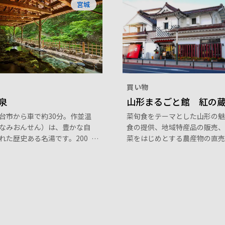
宮城
買い物
泉
山形まるごと館 紅の
台市から車で約30分。作並温
菜旬食をテーマとした山形の魅
なみおんせん）は、豊かな自
食の提供、地域特産品の販売、
れた歴史ある名湯です。200
菜をはじめとする農産物の直売
長い歴史を持ち、古くから文
ント開催、街なか観光情報発信
されてきました。肌に優しい
複合施設です。おみやげ処「あ
富な湯量を誇り、「美人づく
しゃい」では、山形の歴史・風
と呼ばれています。 温泉街の
統によってつくり出された特産
大きなこけしが出迎えてくれ
り揃えています。
谷のせせらぎが響き渡る癒し
す。