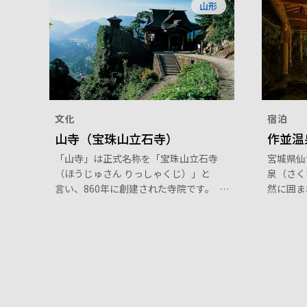
山形
文化
宿泊
山寺（宝珠山立石寺）
作並温
「山寺」は正式名称を「宝珠山立石寺
宮城県仙
（ほうじゅさん りっしゃくじ）」と
泉（さく
言い、860年に創建された寺院です。
然に囲ま
山の麓には、国指定の重要文化財でも
年以上の
ある本堂（根本中堂）があり、山門か
人にも愛
ら続く1,015段の石段は、一段登るご
泉質と豊
とに煩悩が消えていくと言われる修行
りの湯」
の道。山の上からの見渡す山里の風景
入口では
はまさに絶景です。
ます。渓
の温泉で