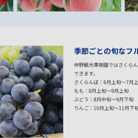
季節ごとの旬なフ
仲野観光果樹園ではさくらん
できます。
さくらんぼ：6月上旬～7月
もも：8月上旬～9月上旬
ぶどう：8月中旬～9月下旬
りんご：10月上旬～11月下