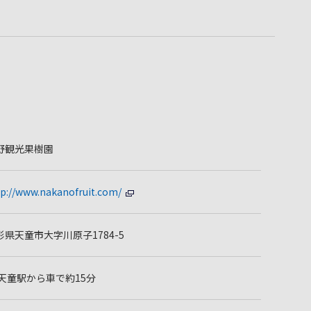
野観光果樹園
tp://www.nakanofruit.com/
形県天童市大字川原子1784-5
R天童駅から車で約15分