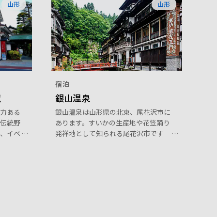
山形
山形
宿泊
蔵
銀山温泉
力ある
銀山温泉は山形県の北東、尾花沢市に
伝統野
あります。すいかの生産地や花笠踊り
、イベ
発祥地として知られる尾花沢市です
を行う
が、何といっても有名なのが、山形を
がらっ
代表する名湯、銀山温泉。1600年代
土・伝
にこの地が銀山として栄えたことから
品を取
この名が付きました。1900年初頭に
建てられた木造の旅館が小さな川の両
岸に沿って並ぶ温泉街は情緒たっぷり
です。