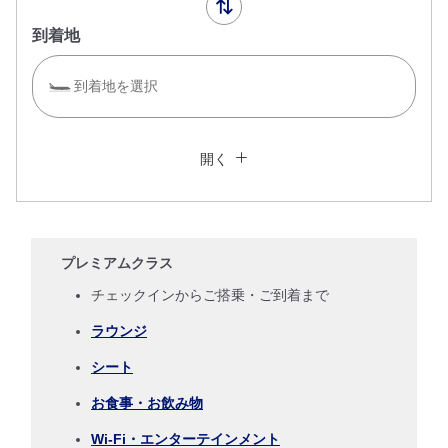
到着地
到着地を選択
複数都市で検索
閉じる
エコノミークラス
開く
往復で異なるクラスで検索
運賃タイプ指定なし
ご利用条件
プレミアムクラス
往路出発日および時間帯
チェックインからご搭乗・ご到着まで
ラウンジ
日付を選択
シート
時間帯指定なし
お食事・お飲み物
Wi-Fi・エンターテインメント
経由地および乗り継ぎ所要時間を追加する