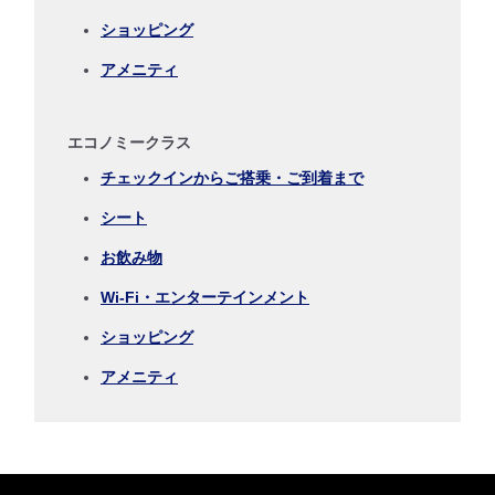
ショッピング
アメニティ
復路出発日および時間帯
日付を選択
エコノミークラス
チェックインからご搭乗・ご到着まで
時間帯指定なし
シート
経由地および乗り継ぎ所要時間を追加する
お飲み物
Wi-Fi・エンターテインメント
ショッピング
1人
アメニティ
プロモーションコードについて