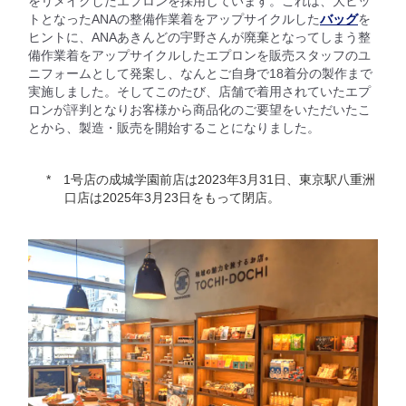
をリメイクしたエプロンを採用しています。これは、大ヒッ
トとなったANAの整備作業着をアップサイクルした
バッグ
を
ヒントに、ANAあきんどの宇野さんが廃棄となってしまう整
備作業着をアップサイクルしたエプロンを販売スタッフのユ
ニフォームとして発案し、なんとご自身で18着分の製作まで
実施しました。そしてこのたび、店舗で着用されていたエプ
ロンが評判となりお客様から商品化のご要望をいただいたこ
とから、製造・販売を開始することになりました。
1号店の成城学園前店は2023年3月31日、東京駅八重洲
口店は2025年3月23日をもって閉店。