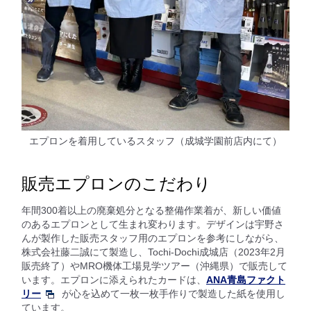
エプロンを着用しているスタッフ（成城学園前店内にて）
販売エプロンのこだわり
年間300着以上の廃棄処分となる整備作業着が、新しい価値
のあるエプロンとして生まれ変わります。デザインは宇野さ
んが製作した販売スタッフ用のエプロンを参考にしながら、
株式会社藤二誠にて製造し、Tochi-Dochi成城店（2023年2月
販売終了）やMRO機体工場見学ツアー（沖縄県）で販売して
います。エプロンに添えられたカードは、
ANA青島ファクト
リー
が心を込めて一枚一枚手作りで製造した紙を使用し
ています。