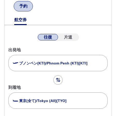
予約
航空券
往復
片道
出発地
プノンペン(KTI)/Phnom Penh (KTI)[KTI]
到着地
東京(全て)/Tokyo (All)[TYO]
複数都市で検索
閉じる
エコノミークラス