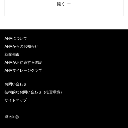
開く
往復で異なるクラスで検索
運賃タイプ指定なし
ご利用条件
ANAについて
往路出発日および時間帯
ANAからのお知らせ
日付を選択
就航都市
ANAがお約束する体験
ANAマイレージクラブ
時間帯指定なし
お問い合わせ
経由地および乗り継ぎ所要時間を追加する
技術的なお問い合わせ（推奨環境）
サイトマップ
復路出発日および時間帯
運送約款
日付を選択