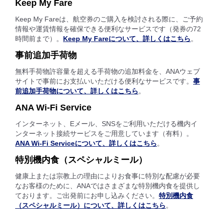
Keep My Fare
Keep My Fareは、航空券のご購入を検討される際に、ご予約
情報や運賃情報を確保できる便利なサービスです（発券の72
時間前まで）。
Keep My Fareについて、詳しくはこちら
。
事前追加手荷物
無料手荷物許容量を超える手荷物の追加料金を、ANAウェブ
サイトで事前にお支払いいただける便利なサービスです。
事
前追加手荷物について、詳しくはこちら
。
ANA Wi-Fi Service
インターネット、Eメール、SNSをご利用いただける機内イ
ンターネット接続サービスをご用意しています（有料）。
ANA Wi-Fi Serviceについて、詳しくはこちら
。
特別機内食（スペシャルミール）
健康上または宗教上の理由によりお食事に特別な配慮が必要
なお客様のために、ANAではさまざまな特別機内食を提供し
ております。ご出発前にお申し込みください。
特別機内食
（スペシャルミール）について、詳しくはこちら
。