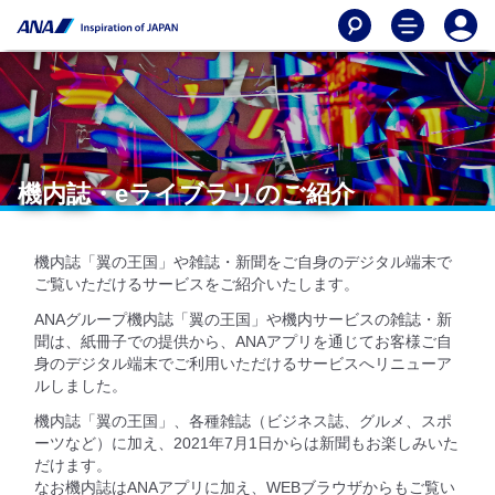
機内誌・eライブラリのご紹介
機内誌「翼の王国」や雑誌・新聞をご自身のデジタル端末で
ご覧いただけるサービスをご紹介いたします。
ANAグループ機内誌「翼の王国」や機内サービスの雑誌・新
聞は、紙冊子での提供から、ANAアプリを通じてお客様ご自
身のデジタル端末でご利用いただけるサービスへリニューア
ルしました。
機内誌「翼の王国」、各種雑誌（ビジネス誌、グルメ、スポ
ーツなど）に加え、2021年7月1日からは新聞もお楽しみいた
だけます。
なお機内誌はANAアプリに加え、WEBブラウザからもご覧い