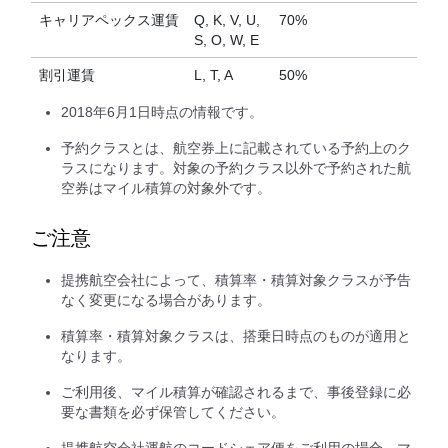
キャリアペックス運賃
Q, K, V, U,
70%
S, O, W, E
割引運賃
L, T, A
50%
2018年6月1日時点の情報です。
予約クラスとは、航空券上に記載されている予約上のク
ラスになります。対象の予約クラス以外で予約された航
空券はマイル積算の対象外です。
ご注意
提携航空会社によって、積算率・積算対象クラスが予告
なく変更になる場合があります。
積算率・積算対象クラスは、搭乗日時点のものが適用と
なります。
ご利用後、マイル積算が確認されるまで、事後登録に必
要な書類を必ず保管してください。
提携航空会社運航のコードシェア便をご利用の場合、マ