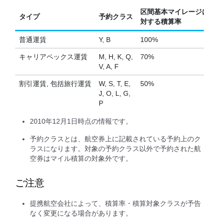
区間基本マイレージに
タイプ
予約クラス
対する積算率
普通運賃
Y, B
100%
キャリアペックス運賃
M, H, K, Q,
70%
V, A, F
割引運賃, 包括旅行運賃
W, S, T, E,
50%
J, O, L, G,
P
2010年12月1日時点の情報です。
予約クラスとは、航空券上に記載されている予約上のク
ラスになります。対象の予約クラス以外で予約された航
空券はマイル積算の対象外です。
ご注意
提携航空会社によって、積算率・積算対象クラスが予告
なく変更になる場合があります。