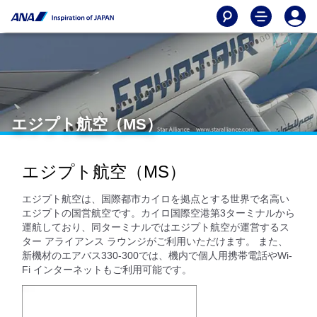
エジプト航空（MS）
エジプト航空（MS）
エジプト航空は、国際都市カイロを拠点とする世界で名高い
エジプトの国営航空です。カイロ国際空港第3ターミナルから
運航しており、同ターミナルではエジプト航空が運営するス
ター アライアンス ラウンジがご利用いただけます。 また、
新機材のエアバス330-300では、機内で個人用携帯電話やWi-
Fi インターネットもご利用可能です。