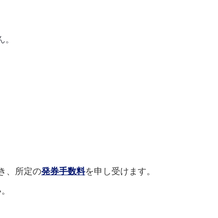
ん。
き、所定の
発券手数料
を申し受けます。
い。