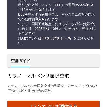
運用について
新たな出入域システム（EES）の運用が2025年10
月12日から開始されます。
EESを導入する欧州諸国は、同システムの対外国境
での段階的導入を行います。
つまり、国境通過地点におけるデータ収集は段階的
に始まり、2026年4月10日までに全面的に実施され
る予定です。
詳細については
EUウェブサイト
をご覧くださ
い。
空港ガイド
ミラノ - マルペンサ国際空港
ミラノ - マルペンサ国際空港の到着ターミナルマップおよび
空港内に関するその他の情報。
ミラノ- マルペンサ国際空港