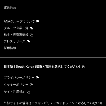
復路出発日および時間帯
運送約款
日付を選択
ANAグループについて
時間帯指定なし
グループ企業一覧
株主・投資家情報
経由地および乗り継ぎ所要時間を追加する
プレスリリース
採用情報
1人
日本語 | South Korea (都市と言語を選択してください)
プライバシーポリシー
プロモーションコードについて
クッキーポリシー
サイト利用規約
前後3日の運賃を検索
外部サイトの場合はアクセシビリティガイドラインに対応していない可
・表示金額は選択いただいた条件でのもっともおトクな運賃となりま