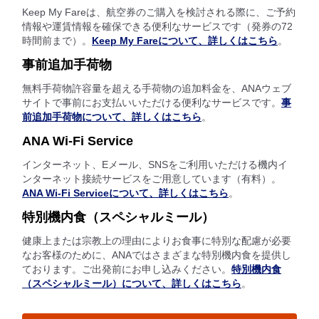
Keep My Fareは、航空券のご購入を検討される際に、ご予約
情報や運賃情報を確保できる便利なサービスです（発券の72
時間前まで）。
Keep My Fareについて、詳しくはこちら
。
事前追加手荷物
無料手荷物許容量を超える手荷物の追加料金を、ANAウェブ
サイトで事前にお支払いいただける便利なサービスです。
事
前追加手荷物について、詳しくはこちら
。
ANA Wi-Fi Service
インターネット、Eメール、SNSをご利用いただける機内イ
ンターネット接続サービスをご用意しています（有料）。
ANA Wi-Fi Serviceについて、詳しくはこちら
。
特別機内食（スペシャルミール）
健康上または宗教上の理由によりお食事に特別な配慮が必要
なお客様のために、ANAではさまざまな特別機内食を提供し
ております。ご出発前にお申し込みください。
特別機内食
（スペシャルミール）について、詳しくはこちら
。