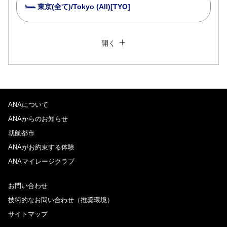
東京(全て)/Tokyo (All)[TYO]
複数都市で検索
閉じる
エコノミークラス
開く
往復で異なるクラスで検索
運賃タイプ指定なし
ご利用条件
ANAについて
往路出発日および時間帯
ANAからのお知らせ
日付を選択
就航都市
ANAがお約束する体験
ANAマイレージクラブ
時間帯指定なし
お問い合わせ
経由地および乗り継ぎ所要時間を追加する
技術的なお問い合わせ（推奨環境）
サイトマップ