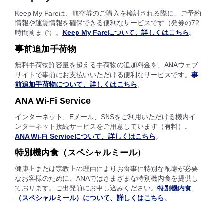
Keep My Fareは、航空券のご購入を検討される際に、ご予約
情報や運賃情報を確保できる便利なサービスです（発券の72
時間前まで）。
Keep My Fareについて、詳しくはこちら
。
事前追加手荷物
無料手荷物許容量を超える手荷物の追加料金を、ANAウェブ
サイトで事前にお支払いいただける便利なサービスです。
事
前追加手荷物について、詳しくはこちら
。
ANA Wi-Fi Service
インターネット、Eメール、SNSをご利用いただける機内イ
ンターネット接続サービスをご用意しています（有料）。
ANA Wi-Fi Serviceについて、詳しくはこちら
。
特別機内食（スペシャルミール）
健康上または宗教上の理由によりお食事に特別な配慮が必要
なお客様のために、ANAではさまざまな特別機内食を提供し
ております。ご出発前にお申し込みください。
特別機内食
（スペシャルミール）について、詳しくはこちら
。