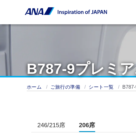
B787-9プレ
ホーム
ご旅行の準備
シート一覧
B78
246/215席
206席