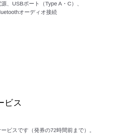
源、USBポート（Type A・C）、
luetoothオーディオ接続
ービス
なサービスです（発券の72時間前まで）。