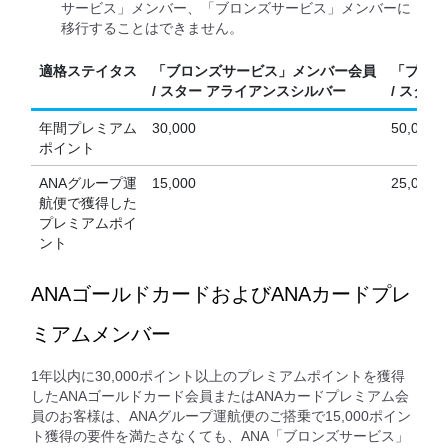
サービス」メンバー、「ブロンズサービス」メンバーに
移行することはできません。
適格ステイタス
「ブロンズサービス」メンバー会員
「プラチ
/ スター アライアンスシルバー
/ スタ
年間プレミアム
30,000
50,000
ポイント
ANAグループ運
15,000
25,000
航便で獲得した
プレミアムポイ
ント
ANAゴールドカードおよびANAカードプレ
ミアムメンバー
1年以内に30,000ポイント以上のプレミアムポイントを獲得
したANAゴールドカード会員またはANAカードプレミアム会
員のお客様は、ANAグループ運航便のご搭乗で15,000ポイン
ト獲得の要件を満たさなくても、ANA「ブロンズサービス」