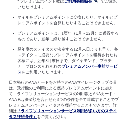
* プレミアムポイント数は
ご利用実績照会
でご確認
いただけます。
マイルをプレミアムポイントに交換したり、マイルとプ
レミアムポイントを合算したりすることはできません。
プレミアムポイントは、1暦年（1月～12月）に獲得する
ものであり、翌年に繰り越すことはできません。
翌年度のステイタスが決定する12月末日よりも早く、各
ステイタスに必要なプレミアムポイントを獲得されたお
客様には、翌年3月末日まで、ダイヤモンド、プラチ
ナ、ブロンズそれぞれの
プレミアムメンバー事前サービ
ス
をご利用いただけます。
日本発行のANAカードをお持ちのANAマイレージクラブ会員
は、飛行機のご利用による獲得プレミアムポイントに加え
て、ライフソリューションサービスの利用数とANAカード・
ANA Pay決済額を合わせた3つの条件を全て達成することでプ
レミアムメンバーステイタスを獲得することもできます。詳
細は
「ライフソリューションサービス利用が多い方のステイ
タス獲得条件」
をご覧ください。