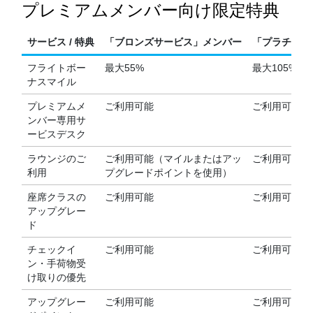
プレミアムメンバー向け限定特典
サービス / 特典
「ブロンズサービス」メンバー
「プラチナサ
フライトボー
最大55%
最大105%
ナスマイル
プレミアムメ
ご利用可能
ご利用可能
ンバー専用サ
ービスデスク
ラウンジのご
ご利用可能（マイルまたはアッ
ご利用可能
利用
プグレードポイントを使用）
座席クラスの
ご利用可能
ご利用可能
アップグレー
ド
チェックイ
ご利用可能
ご利用可能
ン・手荷物受
け取りの優先
アップグレー
ご利用可能
ご利用可能