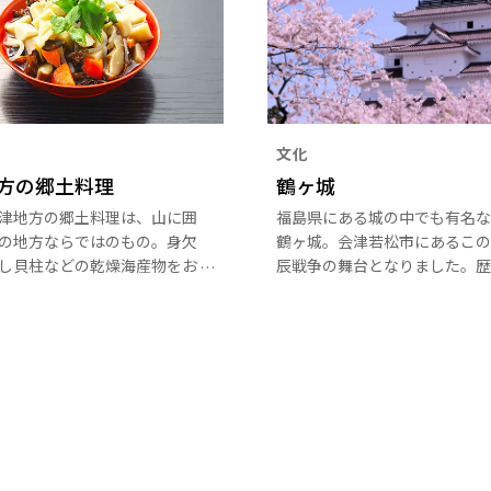
文化
方の郷土料理
鶴ヶ城
津地方の郷土料理は、山に囲
福島県にある城の中でも有名な
の地方ならではのもの。身欠
鶴ヶ城。会津若松市にあるこの
し貝柱などの乾燥海産物をお
辰戦争の舞台となりました。歴
べる知恵の一品、盆地の厳し
じることができる鶴ヶ城は、ラ
件の中で育まれた会津味噌を
ップされた姿も人気。陰影が豊
そ田楽など、見逃せない郷土
はもちろんのこと、桜や紅葉の
くさんあります。古い建物が
は鶴ヶ城公園内が光に彩られま
ロな七日町通りには、みそ田
クセスには周遊バスが使えるの
やおしゃれなカフェなどが並
です。今から約630年前の15
に造られた会津若松のシンボル
るこの城は、1868年、武士と
府との間で勃発した戊辰戦争の