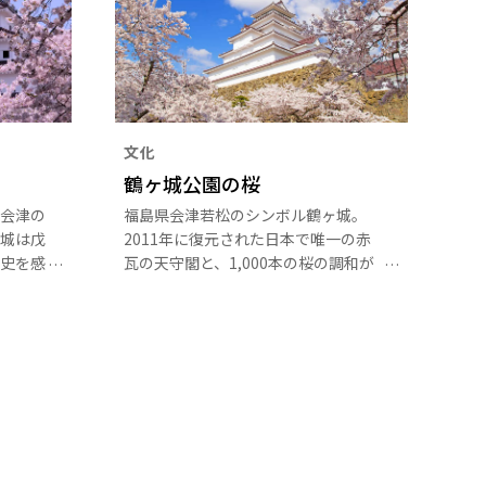
文化
鶴ヶ城公園の桜
会津の
福島県会津若松のシンボル鶴ヶ城。
城は戊
2011年に復元された日本で唯一の赤
史を感
瓦の天守閣と、1,000本の桜の調和が
イトア
見事です。
かな城
時期に
す。ア
で便利
世紀前半
といえ
明治政
戦いの