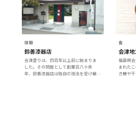
体験
食
鈴善漆器店
会津地
会津塗りは、四百年以上前に始まりま
福島県会
した。その問屋として創業百八十余
まれたこ
年、鈴善漆器店は独自の技法を受け継
き鰊や干
ぐ職人たちの手で、堅固で美しく使い
いしく食
やすい会津漆器をつくり続けていま
い気象条
す。
使ったみ
料理がた
並ぶレト
楽のお店
びます。