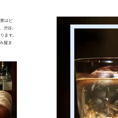
景はど
、渋谷、
ります。
み屋ま