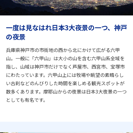
旅のお役立ち情報
ANA サービス
一度は見なはれ日本3大夜景の一つ、神戸
の夜景
閉じる
兵庫県神戸市の市街地の西から北にかけて広がる六甲
山。一般に「六甲山」は大小の山を含む六甲山系全域を
指し、山域は神戸市だけでなく芦屋市、西宮市、宝塚市
にわたっています。六甲山上には牧場や眺望の素晴らし
い古刹などのんびりした時間を楽しめる観光スポットが
数多くあります。摩耶山からの夜景は日本3大夜景の一つ
としても有名です。