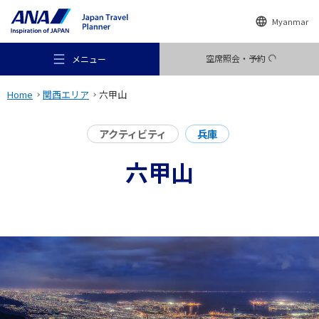
Myanmar
空席照会・予約
メニュー
Home
関西エリア
六甲山
アクティビティ
兵庫
六甲山
おすすめの旅
旅のアイデア
行き先