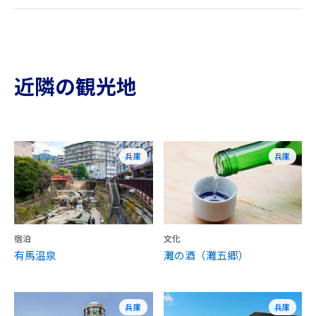
近隣の観光地
兵庫
兵庫
宿泊
文化
有馬温泉
灘の酒（灘五郷）
兵庫
兵庫