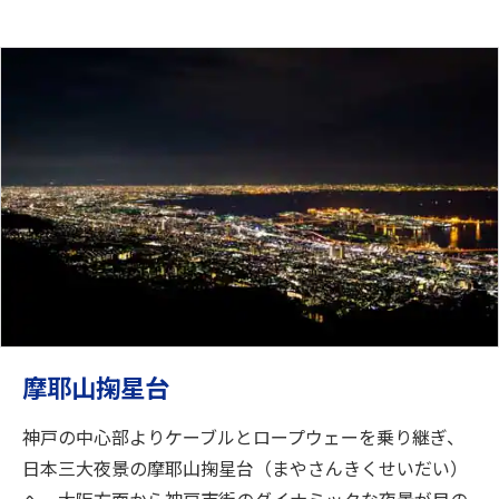
摩耶山掬星台
神戸の中心部よりケーブルとロープウェーを乗り継ぎ、
日本三大夜景の摩耶山掬星台（まやさんきくせいだい）
へ。大阪方面から神戸市街のダイナミックな夜景が目の