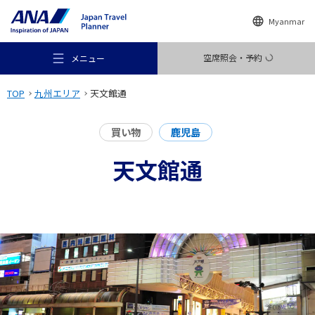
Myanmar
空席照会・予約
メニュー
TOP
九州エリア
天文館通
買い物
鹿児島
天文館通
おすすめの旅
旅のアイデア
行き先