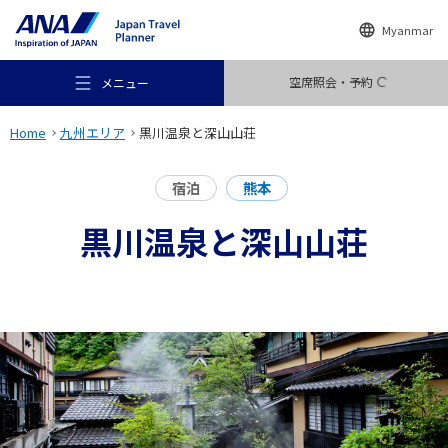
Myanmar
空席照会・予約
メニュー
Home
九州エリア
黒川温泉と深山山荘
宿泊
熊本
黒川温泉と深山山荘
おすすめの旅
旅のアイデア
行き先