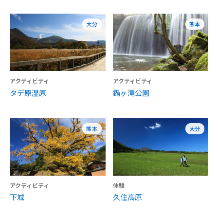
大分
熊本
アクティビティ
アクティビティ
タデ原湿原
鍋ヶ滝公園
熊本
大分
アクティビティ
体験
下城
久住高原