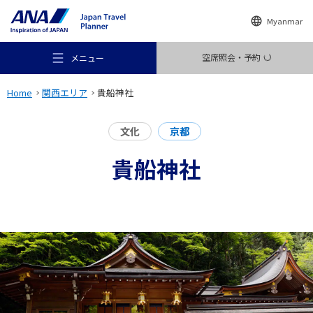
Myanmar
空席照会・予約
メニュー
Home
関西エリア
貴船神社
文化
京都
貴船神社
おすすめの旅
旅のアイデア
行き先