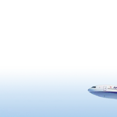
観光客が訪れます。
られています。無色無臭のやわ
名湯には、伊達政宗公をはじめ
の歴代藩主も度々足を運んだと
います。四季折々の渓谷美も必
す。