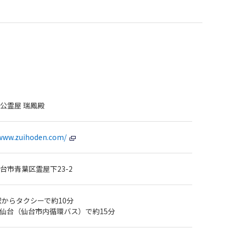
公霊屋 瑞鳳殿
/www.zuihoden.com/
台市青葉区霊屋下23-2
駅からタクシーで約10分
仙台（仙台市内循環バス）で約15分