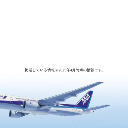
らかな
薄ピンク色の花弁が35～50枚も付く
伊達家
華やかな品種。遅咲きのため、ソメイ
されて
ヨシノなどの見頃が過ぎてから開花し
見で
ます。境内からは松島湾の絶景を見る
こともできます。
掲載している情報は2019年4月時点の情報です。