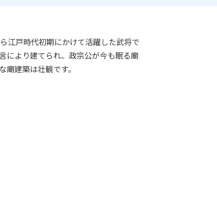
ら江戸時代初期にかけて活躍した武将で
言により建てられ、政宗公が今も眠る廟
な廟建築は壮観です。