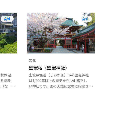
宮城
宮城
文化
鹽竈桜（鹽竈神社）
、秋保温
宮城県塩竈（しおがま）市の鹽竈神社
る開湯
は1,200年以上の歴史をもつ由緒正し
川（な
い神社です。国の天然記念物に指定さ
るその
れている珍しい鹽竈桜（シオガマザク
したと
ラ）をはじめ、ソメイヨシノや八重咲
湯」と
きのシダレザクラなど約300本が境内
に数え
を彩っています。鹽竈桜は一つの花に