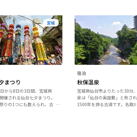
宮城
宿泊
夕まつり
秋保温泉
6日から8日の3日間、宮城県
宮城県仙台市よりたった30分
開催される仙台七夕まつり。
泉は「仙台の奥座敷」と称され
祭りの1つにも数えられ、古
1500年を誇る古湯です。名取
藩祖伊達政宗公（1567～
とりがわ）の渓谷沿いに湧出す
）の時代から続く由緒あるお祭
温泉は、その昔、天皇の病も直
開催期間中は街中が色鮮やか
伝えられているため「名取の御
りで埋め尽くされ、国内外か
称され、日本三大御湯のひとつ