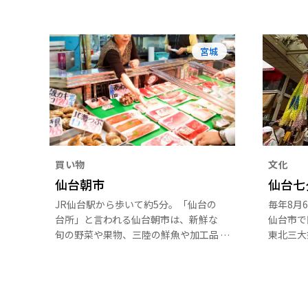
宮城
買い物
文化
仙台朝市
仙台七
JR仙台駅から歩いて約5分。「仙台の
毎年8月
台所」と言われる仙台朝市は、新鮮な
仙台市で
旬の野菜や果物、三陸の鮮魚や加工品
東北三大
などが所狭しと並び、日々の仕入れに
くは仙台
訪れる飲食店の親方や多くの市民で溢
1636
れています。食材から伝統の食文化ま
りです。
でマルチに体験できる正に「仙台の食
な七夕飾