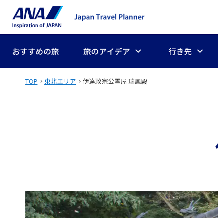
おすすめの旅
旅のアイデア
行き先
TOP
東北エリア
伊達政宗公霊屋 瑞鳳殿