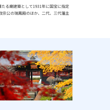
たる廟建築として1931年に国宝に指定
。政宗公の瑞鳳殿のほか、二代、三代藩主