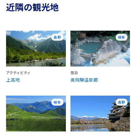
近隣の観光地
長野
岐阜
アクティビティ
宿泊
上高地
奥飛騨温泉郷
岐阜
長野