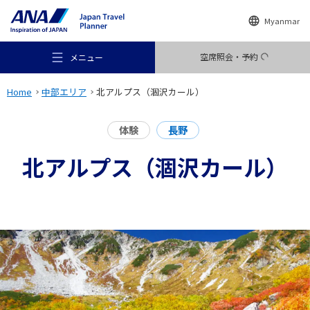
Myanmar
空席照会・予約
メニュー
Home
中部エリア
北アルプス（涸沢カール）
体験
長野
北アルプス（涸沢カール）
おすすめの旅
旅のアイデア
行き先