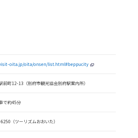
isit-oita.jp/oita/onsen/list.html#beppucity
駅前町12-13（別府市観光協会別府駅案内所）
車で約45分
536-6250（ツーリズムおおいた）