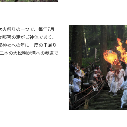
大火祭りの一つで、毎年7月
々那智の滝がご神体であり、
瀧神社への年に一度の里帰り
の十二本の大松明が滝への参道で