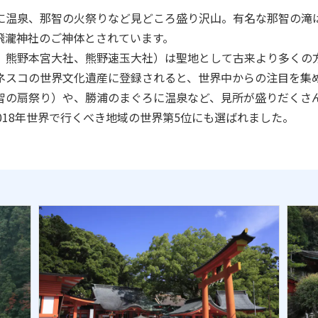
に温泉、那智の火祭りなど見どころ盛り沢山。有名な那智の滝は
飛瀧神社のご神体とされています。
、熊野本宮大社、熊野速玉大社）は聖地として古来より多くの
ネスコの世界文化遺産に登録されると、世界中からの注目を集
の扇祭り）や、勝浦のまぐろに温泉など、見所が盛りだくさん
て、2018年世界で行くべき地域の世界第5位にも選ばれました。