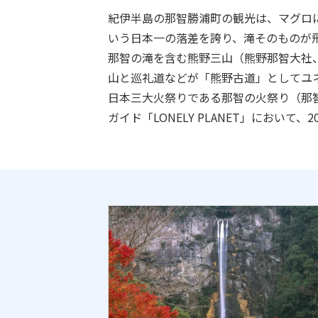
紀伊半島の那智勝浦町の観光は、マグロ
いう日本一の落差を誇り、滝そのものが
那智の滝を含む熊野三山（熊野那智大社
山と巡礼道などが「熊野古道」としてユ
日本三大火祭りである那智の火祭り（那智
ガイド「LONELY PLANET」におい