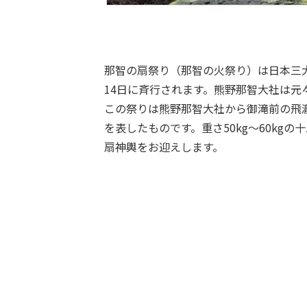
那智の扇祭り（那智の火祭り）は日本三
14日に斉行されます。熊野那智大社は元
この祭りは熊野那智大社から御滝前の飛
を表したものです。重さ50kg～60kg
扇神輿をお迎えします。