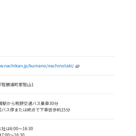
ww.nachikan.jp/kumano/nachinotaki/
那智勝浦町那智山1
浦駅から熊野交通バス乗車30分
前バス停または終点で下車徒歩約15分
は6:00～16:30
:00～16:30