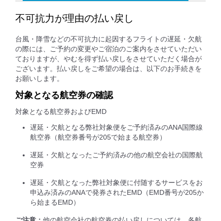
不可抗力が理由の払い戻し
台風・降雪などの不可抗力に起因するフライトの遅延・欠航
の際には、ご予約の変更やご宿泊のご案内をさせていただい
ておりますが、やむを得ず払い戻しをさせていただく場合が
ございます。払い戻しをご希望の場合は、以下のお手続きを
お願いします。
対象となる航空券の確認
対象となる航空券およびEMD
遅延・欠航となる弊社対象便をご予約済みのANA国際線
航空券（航空券番号が205で始まる航空券）
遅延・欠航となったご予約済みの他の航空会社の国際航
空券
遅延・欠航となった弊社対象便に付随するサービスをお
申込み済みのANAで発券されたEMD（EMD番号が205か
ら始まるEMD）
ご注意：
他の航空会社の航空券の払い戻しについては、各航