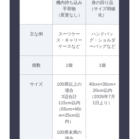
機内持ち込み
身の回り品
手荷物
（サイズ明確
（変更なし）
化）
主な例
スーツケー
ハンドバッ
ス・キャリー
グ・ショルダ
ケースなど
ーバッグなど
個数
1個
1個
サイズ
100席以上の
40cm×30cm×
場合
20cm以内
3辺合計
（2026年7月
115cm以内
1日より）
（55cm×40c
m×25cm以
内）
100席未満の
場合