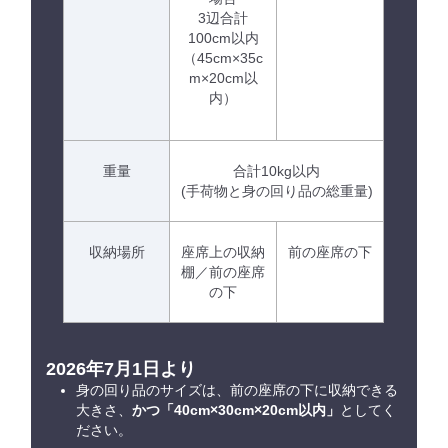
3辺合計
100cm以内
（45cm×35c
m×20cm以
内）
重量
合計10kg以内
(手荷物と身の回り品の総重量)
収納場所
座席上の収納
前の座席の下
棚／前の座席
の下
2026年7月1日より
身の回り品のサイズは、前の座席の下に収納できる
大きさ、
かつ「40cm×30cm×20cm以内」
としてく
ださい。