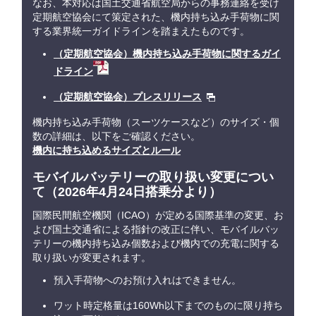
なお、本対応は国土交通省航空局からの事務連絡を受け
定期航空協会にて策定された、機内持ち込み手荷物に関
する業界統一ガイドラインを踏まえたものです。
（定期航空協会）機内持ち込み手荷物に関するガイ
ドライン
（定期航空協会）プレスリリース
機内持ち込み手荷物（スーツケースなど）のサイズ・個
数の詳細は、以下をご確認ください。
機内に持ち込めるサイズとルール
モバイルバッテリーの取り扱い変更につい
て（2026年4月24日搭乗分より）
国際民間航空機関（ICAO）が定める国際基準の変更、お
よび国土交通省による指針の改正に伴い、モバイルバッ
テリーの機内持ち込み個数および機内での充電に関する
取り扱いが変更されます。
預入手荷物へのお預け入れはできません。
ワット時定格量は160Wh以下までのものに限り持ち