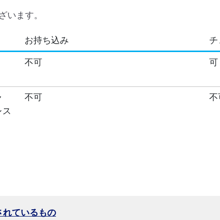
ざいます。
お持ち込み
チ
不可
可
ャ
不可
不
レス
されているもの