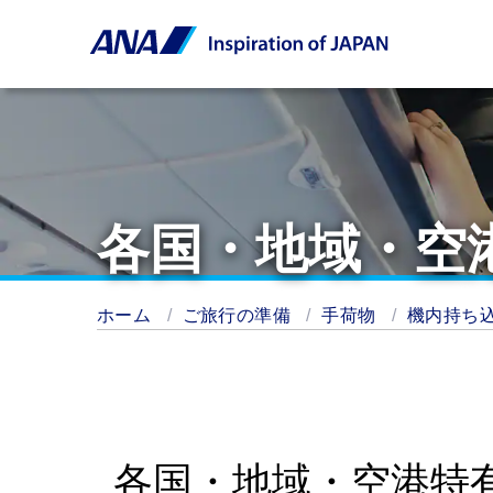
各国・地域・空
ホーム
ご旅行の準備
手荷物
機内持ち
各国・地域・空港特