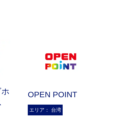
ダホ
OPEN POINT
ス
エリア： 台湾