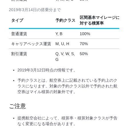
2019年3月14日の搭乗分まで
区間基本マイレージに
タイプ
予約クラス
対する積算率
普通運賃
Y, B
100%
キャリアペックス運賃
M, U, H
70%
割引運賃
Q, V, W, S,
50%
G
2019年3月12日時点の情報です。
予約クラスとは、航空券上に記載されている予約上のク
ラスになります。対象の予約クラス以外で予約された航
空券はマイル積算の対象外です。
ご注意
提携航空会社によって、積算率・積算対象クラスが予告
なく変更になる場合があります。