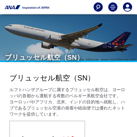
ブリュッセル航空（SN）
ブリュッセル航空（SN）
ルフトハンザグループに属するブリュッセル航空は、ヨーロ
ッパの首都から運航する有数のベルギー系航空会社です。
ヨーロッパやアフリカ、北米、インドの目的地へ就航し、ハ
ブであるブリュッセル空港の発着や経由便では優れたネット
ワークを提供しています。