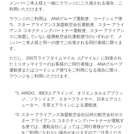
メンバーご本人様と一緒にラウンジにご入場される場合、ご
利用いただけます。
ラウンジのご利用は、ANAグループ運航便、コードシェア便
*1、スター アライアンス加盟航空会社運航便、スター アライ
アンス コネクティングパートナー運航便、スター アライアン
スに加盟していない提携航空会社運航便*2のいずれかで、メ
ンバーご本人様と同一の便でご出発される同行者様に限りま
す。
ただし、200万ライフタイムマイル（LTマイル）に到達され
たミリオンマイラーのお客様のご同行者様は、ANAグループ
運航便またはコードシェア便*1をご利用になる場合に限り、
ラウンジをご利用いただけます。
*1.
AIRDO、IBEXエアラインズ、オリエンタルエアブリッ
ジ、ソラシドエア、スターフライヤー、日本エアコミ
ューター、天草エアラインによる運航便。
*2.
スター アライアンス加盟航空会社以外の航空会社やス
ター アライアンス コネクティングパートナーが運航す
る便では、運航会社によってはご同行者様がラウンジ
をご利用になれない場合がありますのでご注意くださ