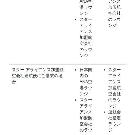
ANA空
アンス
港ラウ
加盟航
ンジ
空会社
スター
のラウ
アライ
ンジ
アンス
加盟航
空会社
のラウ
ンジ
スター アライアンス加盟航
日本国
スター
空会社運航便にご搭乗の場
内の
アライ
合
ANA空
アンス
港ラウ
加盟航
ンジ
空会社
スター
のラウ
アライ
ンジ
アンス
運航会
加盟航
社指定
空会社
ラウン
のラウ
ジ