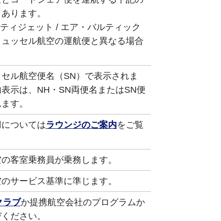
もあります。
シティジェット / エア・バルティック
リュッセル航空の運航便と異なる場合
セル航空便名（SN）で表示されま
表示は、NH・SN両便名またはSN便
れます。
用については
ラウンジのご案内
をご覧
空の客室乗務員が乗務します。
空のサービス基準に準じます。
クラブ
か提携航空会社のプログラムか
びください。