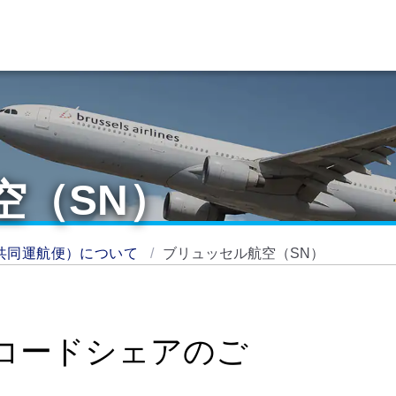
空（SN）
共同運航便）について
ブリュッセル航空（SN）
コードシェアのご