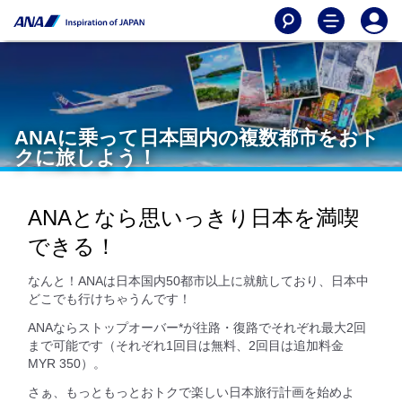
ANAに乗って日本国内の複数都市をおト
クに旅しよう！
ANAとなら思いっきり日本を満喫
できる！
なんと！ANAは日本国内50都市以上に就航しており、日本中
どこでも行けちゃうんです！
ANAならストップオーバー*が往路・復路でそれぞれ最大2回
まで可能です（それぞれ1回目は無料、2回目は追加料金
MYR 350）。
さぁ、もっともっとおトクで楽しい日本旅行計画を始めよ