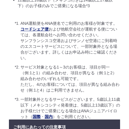
12歳以上16歳以下（メキシコ行きは14歳以上17歳以
下）のお子様のみでご搭乗になる場合*3
*1.
ANA運航便をANA便名でご利用のお客様が対象です。
コードシェア便
および他航空会社が運航する便につい
ては、各運航会社へお問い合わせください。
サンフランシスコ空港およびサンノゼ空港にご到着時
のエスコートサービスについて、一部対象外となる場
合がございます。詳しくはお申込み時にご確認くださ
い。
*2.
サービス対象となる1～3のお客様は、項目が同一
（例:1と1）の組み合わせ、項目が異なる（例:1と2）
組み合わせのいずれも可能です。
ただし、4のお客様については、項目が異なる組み合わ
せ（例:1と4）はご利用できません。
*3.
一部対象外となるサービスがございます。5歳以上11歳
以下（メキシコシティ発着便は、5歳以上13歳以下）の
お子様だけでご搭乗になる場合はANAジュニアパイロ
ット（
国際
・
国内
）をご利用ください。
ご利用にあたっての注意事項