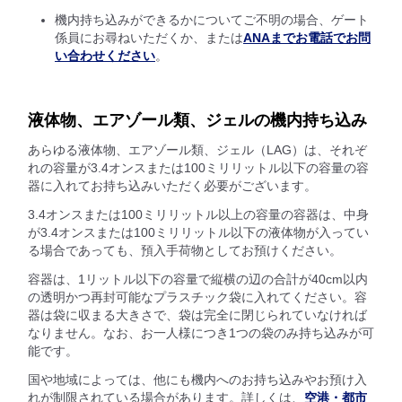
機内持ち込みができるかについてご不明の場合、ゲート
係員にお尋ねいただくか、または
ANAまでお電話でお問
い合わせください
。
液体物、エアゾール類、ジェルの機内持ち込み
あらゆる液体物、エアゾール類、ジェル（LAG）は、それぞ
れの容量が3.4オンスまたは100ミリリットル以下の容量の容
器に入れてお持ち込みいただく必要がございます。
3.4オンスまたは100ミリリットル以上の容量の容器は、中身
が3.4オンスまたは100ミリリットル以下の液体物が入ってい
る場合であっても、預入手荷物としてお預けください。
容器は、1リットル以下の容量で縦横の辺の合計が40cm以内
の透明かつ再封可能なプラスチック袋に入れてください。容
器は袋に収まる大きさで、袋は完全に閉じられていなければ
なりません。なお、お一人様につき1つの袋のみ持ち込みが可
能です。
国や地域によっては、他にも機内へのお持ち込みやお預け入
れが制限されている場合があります。詳しくは、
空港・都市