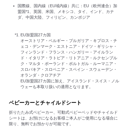
国際線、国内線（EU域内線）共に：EU（欧州連合）加
盟国*1、英国、米国、メキシコ、タイ、インド、カナ
ダ、中国大陸、フィリピン、カンボジア
*1.
EU加盟国27カ国
オーストリア・ベルギー・ブルガリア・キプロス・チ
ェコ・デンマーク・エストニア・ドイツ・ギリシャ・
フィンランド・フランス・ハンガリー・アイルラン
ド・イタリア・ラトビア・リトアニア・ルクセンブル
ク・マルタ・ポーランド・ポルトガル・ルーマニア・
スロバキア・スロベニア・スペイン・スウェーデン・
オランダ・クロアチア
EU加盟国27カ国に加え、アイスランド・スイス・ノル
ウェーも本取り扱いの適用となります。
ベビーカーとチャイルドシート
折りたたみ式ベビーカー、可動式ベビーベッドやチャイルド
シートは、お預けになるお客様ご本人がご使用になる場合に
限り、無料でお預かりが可能です。