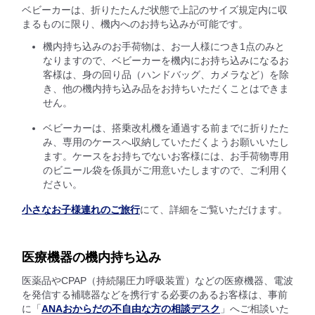
ベビーカーは、折りたたんだ状態で上記のサイズ規定内に収
まるものに限り、機内へのお持ち込みが可能です。
機内持ち込みのお手荷物は、お一人様につき1点のみと
なりますので、ベビーカーを機内にお持ち込みになるお
客様は、身の回り品（ハンドバッグ、カメラなど）を除
き、他の機内持ち込み品をお持ちいただくことはできま
せん。
ベビーカーは、搭乗改札機を通過する前までに折りたた
み、専用のケースへ収納していただくようお願いいたし
ます。ケースをお持ちでないお客様には、お手荷物専用
のビニール袋を係員がご用意いたしますので、ご利用く
ださい。
小さなお子様連れのご旅行
にて、詳細をご覧いただけます。
医療機器の機内持ち込み
医薬品やCPAP（持続陽圧力呼吸装置）などの医療機器、電波
を発信する補聴器などを携行する必要のあるお客様は、事前
に「
ANAおからだの不自由な方の相談デスク
」へご相談いた