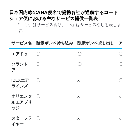
日本国内線のANA便名で提携各社が運航するコード
シェア便における主なサービス提供一覧表
* 「〇」はサービスあり、「×」はサービスなしを表しま
す。
サービス名
酸素ボンベ持ち込み
酸素ボンベ貸し出し
アシス
エアドゥ
〇
〇
〇
ソラシドエ
〇
〇
〇
ア
IBEXエア
〇
x
〇
ラインズ
オリエンタ
〇
x
x
ルエアブリ
ッジ
スターフラ
〇
x
x
イヤー