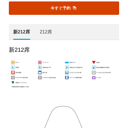
今すぐ予約
新212席
212席
新212席