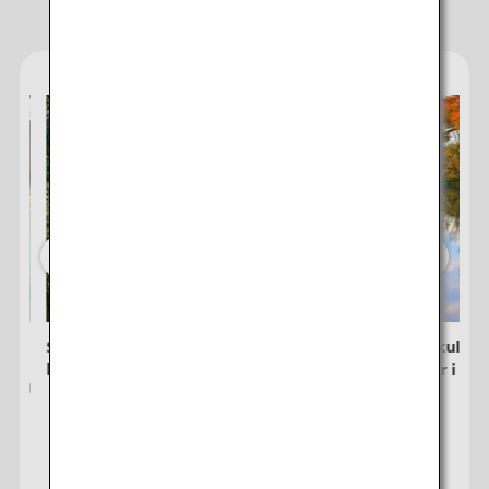
resmål trivsamt
・Specialerbjudanden på flygbiljetter mellan flera flygplatser kan
ibland visas för städer med flera flygplatser.
Sök
t
Shikoku Ohenro: Ladda kropp och själ
Utforska kultur 
längs pilgrimsleden
trädgårdar i hös