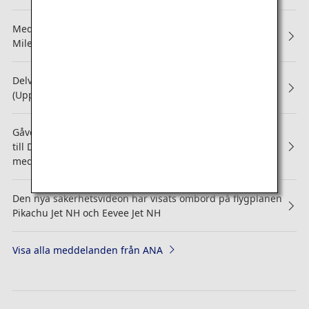
Meddelande om ändrade villkor för tjänster för ANA
Mileage Club-familjekonton
Delvis revision av ANA Mileage Club-medlemstjänster
(Uppdaterat 3 september 2025)
Gåvor med dagböcker, kalendrar och anteckningsböcker
till Diamond Service-, Platinum Service- och Super Flyers-
medlemmar upphör
Den nya säkerhetsvideon har visats ombord på flygplanen
Pikachu Jet NH och Eevee Jet NH
Visa alla meddelanden från ANA