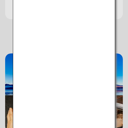
att tjäna in och
använda flygmil
Upptäck minnesvärda upplevelser i
Japan!