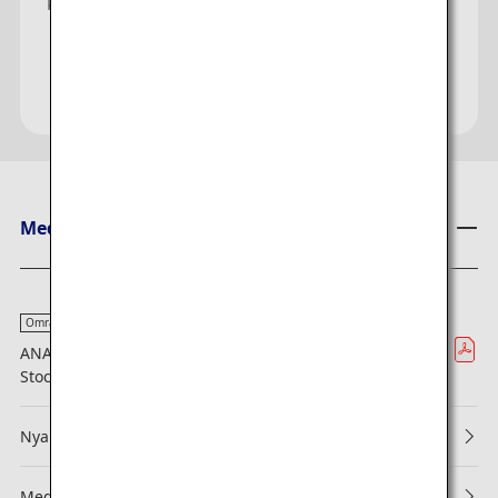
kampanjerna från ANA.
Meddelanden från ANA
Område
ANA expanderar sitt nätverk med nya direktlinjer till
Stockholm, Milano och Istanbul
Nya villkor för bokningar och ombordstigningar
Meddelande om ändrade villkor för ANA Mileage Club