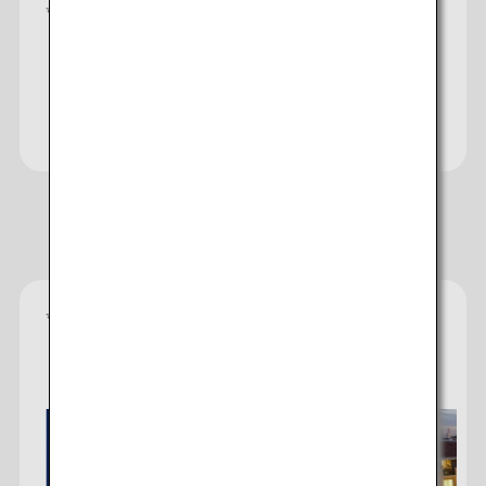
*
Du omdirigeras till den engelskspråkiga
europawebbplatsen.
Besök webbplatsen för den
japanska reseplaneraren
Rekommenderade hotell
*
Guldstjärnebetygen tillhandahålls av hotellet och
återspeglar den komfort, de faciliteter och de
bekvämligheter du kan förvänta dig.