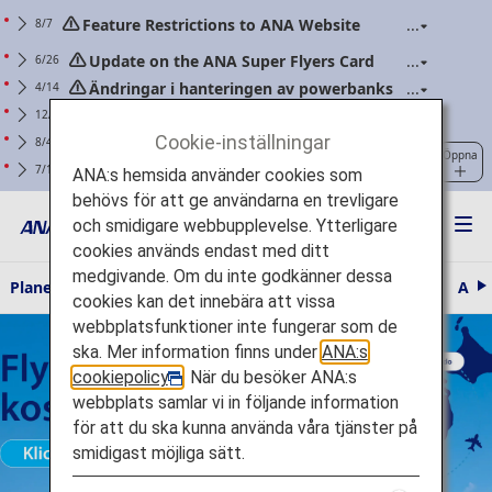
Feature Restrictions to ANA Website
8/7
Renewal
Update on the ANA Super Flyers Card
6/26
Program Revisions
Ändringar i hanteringen av powerbanks
4/14
(gäller flyg med ombordstigning den 24 april 2026
Varning for natfiskebedragerier med
12/25
eller senare)
kommunikation som pastas komma fran ANA
Cookie-inställningar
För ANA Mileage Club-medlemmar.
8/4
Öppna
Uppdatera ditt webblösenord regelbundet.
Förtydligande av riktlinjer: Föreskrifter
7/1
ANA:s hemsida använder cookies som
om handbagage och personliga föremål (gäller för
behövs för att ge användarna en trevligare
flygavgångar från och med den 1 juli 2026)
och smidigare webbupplevelse. Ytterligare
cookies används endast med ditt
medgivande. Om du inte godkänner dessa
Planera och boka
Reseinformation
ANA-upplevelsen
ANA 
N
cookies kan det innebära att vissa
ä
Flyg vidare från Tokyo kostnadsfritt Särskilda villkor gäller Klicka
webbplatsfunktioner inte fungerar som de
s
t
här
ska. Mer information finns under
ANA:s
a
cookiepolicy
. När du besöker ANA:s
webbplats samlar vi in följande information
för att du ska kunna använda våra tjänster på
smidigast möjliga sätt.