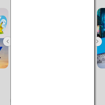
Lägg till transferplatser och anslutningstider
1 person
Om kampanjkoder
Jämför priser +/-3 dagar
・Det visade priset är det bästa tillgängliga erbjudandet med de
villkor som du har valt.
・Det visade priset och platstillgängligheten är eventuellt inte
aktuella. Använd [Sök] till att kontrollera aktuell platstillgänglighet.
・Städer/datum som det inte går att bekräfta priset för visas med en
asterisk (*). Om du vill visa aktuell information går du till skärmen
Platstillgänglighet.
・Biljettpris,
bränsletillägg
,
försäkringstillägg
och andra tillämpbara
Rekommendationer för att göra ditt
skatter och avgifter ingår i det visade beloppet. Beloppet räknas om
när biljetten utfärdas och kan komma att ändras.