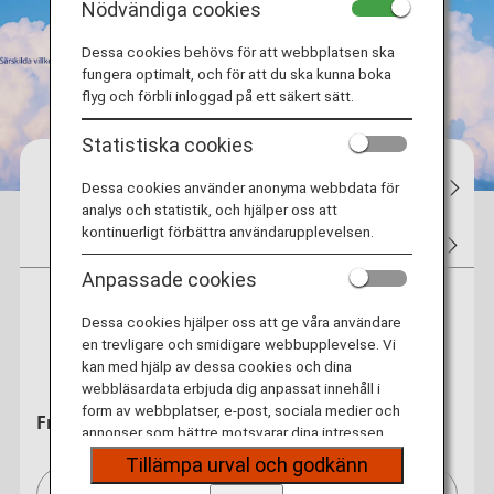
Nödvändiga cookies
Dessa cookies behövs för att webbplatsen ska
fungera optimalt, och för att du ska kunna boka
flyg och förbli inloggad på ett säkert sätt.
Statistiska cookies
Bokningar
Flygstatus
Min bokni
Dessa cookies använder anonyma webbdata för
analys och statistik, och hjälper oss att
kontinuerligt förbättra användarupplevelsen.
Biljetter
Flygpoäng
Hotell
Biluthyrning
Anpassade cookies
Tur och retur-
Dessa cookies hjälper oss att ge våra användare
Enkelresa
resa
en trevligare och smidigare webbupplevelse. Vi
kan med hjälp av dessa cookies och dina
webbläsardata erbjuda dig anpassat innehåll i
form av webbplatser, e-post, sociala medier och
Från
annonser som bättre motsvarar dina intressen.
Tillämpa urval och godkänn