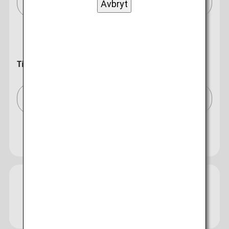
Stockholm (alla)/Stockholm (All)[STO]
Avbryt
Till
Tokyo (alla)/Tokyo (All)[TYO]
Sök efter flera städer
Stäng
Ekonomi
Öppna
Söka efter tur och retur-resor med olika biljettklasser
Du har inte angett pristyp
Villkor för användning
Avgångsdatum och -tid för utresa
Guide
Bagageinformation