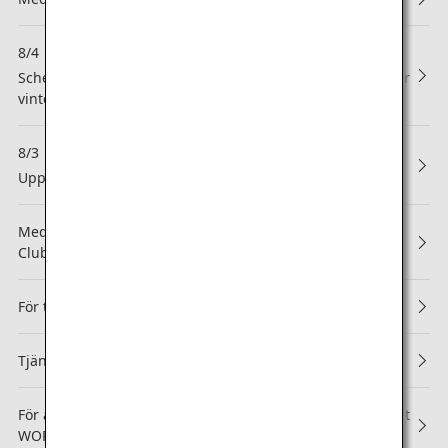
8/4
NEW
Schemalagt underhåll samt utfärdande av flygtidtabell för
vintern 2026 (inrikesflyg inom Japan)
8/3
NEW
Uppsägning av partnerskap med Asiana Airlines (OZ)
Meddelande om revidering av gällande ANA Mileage
Club-villkor och ANA Super Flyers-medlemsregler
För trettonde året i rad får ANA fem stjärnor!
Tjänsten för uppgraderingspoäng upphör
För andra året i rad har ANA Group tilldelats APEX-betyget
WORLD CLASS som är organisationens högsta betyg!