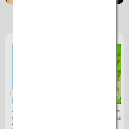
ANA:s tjänster
ANA e-Newsletter
ANA Future Pro
Registrera dig för ANA:s e-nyhetsbrev
ANA × HÅLLBAR
och få de senaste erbjudandena och