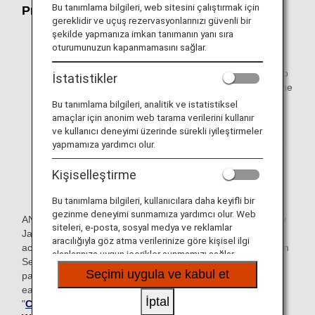
Bu tanımlama bilgileri, web sitesini çalıştırmak için
Premium Points
gereklidir ve uçuş rezervasyonlarınızı güvenli bir
Premium Points earned in one year will determine
şekilde yapmanıza imkan tanımanın yanı sıra
oturumunuzun kapanmamasını sağlar.
premium status for the following year.
The number of premium points earned from January to
İstatistikler
December each year determines premium status for the
following year. Premium service starts April 1 and is
Bu tanımlama bilgileri, analitik ve istatistiksel
valid for one year.
amaçlar için anonim web tarama verilerini kullanır
ve kullanıcı deneyimi üzerinde sürekli iyileştirmeler
Premium Points are calculated separate from mileage,
yapmamıza yardımcı olur.
and are earned based on mileage, booking class, fare
type and other factors when you fly.
Kişiselleştirme
Learn more about Premium Points
.
Bu tanımlama bilgileri, kullanıcılara daha keyifli bir
gezinme deneyimi sunmamıza yardımcı olur. Web
ANA Mileage Club members who have ANA cards issued by
siteleri, e-posta, sosyal medya ve reklamlar
Japan can also earn Premium member status based on
aracılığıyla göz atma verilerinize göre kişisel ilgi
achievement criteria that include the number of Life Solution
alanlarınıza uygun içerikler sunmamızı sağlar.
Services used and the amount for ANA Card and ANA Pay
Seçimi uygula ve kabul et
payments in addition to the number of Premium Points
earned through flights. For details, please refer to
İptal
"
Conditions for Attaining Premium Status for Members