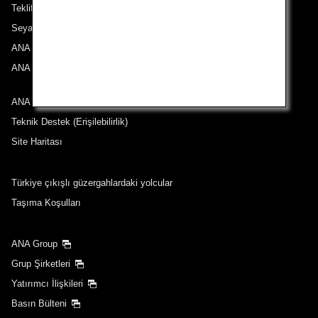
Teklifler ve Duyurular
Seyahat Noktalarımız
ANA Deneyimi
ANA Mileage Club
ANA ile iletişime geçin
Teknik Destek (Erişilebilirlik)
Site Haritası
Türkiye çıkışlı güzergahlardaki yolcular
Taşıma Koşulları
ANA Group
Grup Şirketleri
Yatırımcı İlişkileri
Basın Bülteni