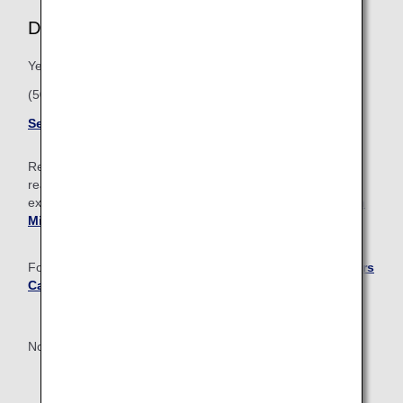
Diamond Service Member
Yearly Premium Points: 100,000
(50,000 from ANA Group operated flights)
See Diamond member benefits
Regardless of Premium membership status, once you’ve
reached 1 million miles or more, you’ll get access to
exclusive perks and benefits. Learn more about the
Million
Miler Program
.
For Diamond and Platinum Members, the
ANA Super Flyers
Card
is available with an annual membership fee.
*Must reside in Japan or have an address in Japan.
Not an ANA Mileage Club member yet?
Sign up now!