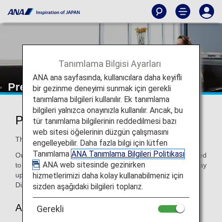
Tanımlama Bilgisi Ayarları
ANA ana sayfasında, kullanıcılara daha keyifli
Premium Members
bir gezinme deneyimi sunmak için gerekli
tanımlama bilgileri kullanılır. Ek tanımlama
bilgileri yalnızca onayınızla kullanılır. Ancak, bu
Premium Member Services
tür tanımlama bilgilerinin reddedilmesi bazı
web sitesi öğelerinin düzgün çalışmasını
The more you fly with us, the better it gets!
engelleyebilir. Daha fazla bilgi için lütfen
Tanımlama
ANA Tanımlama Bilgileri Politikası
Our Premium Members get exclusives and benefits designed
. ANA web sitesinde gezinirken
to make travel more rewarding and enjoyable. Earn your way
hizmetlerimizi daha kolay kullanabilmeniz için
up through levels of membership (Bronze, Platinum and
Diamond), and get more perks with each new level!
sizden aşağıdaki bilgileri toplarız.
About Premium Membership
Gerekli