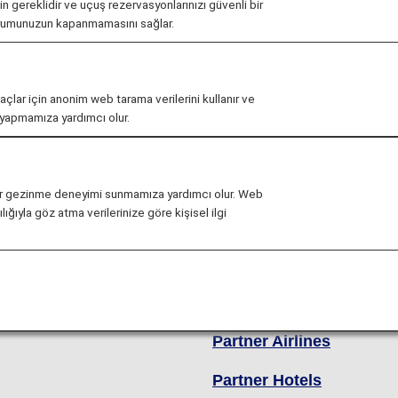
çin gereklidir ve uçuş rezervasyonlarınızı güvenli bir
urumunuzun kapanmamasını sağlar.
maçlar için anonim web tarama verilerini kullanır ve
r yapmamıza yardımcı olur.
efits
Earning Mile
li bir gezinme deneyimi sunmamıza yardımcı olur. Web
ileage Club Members
ANA Japan Domestic Fli
ığıyla göz atma verilerinize göre kişisel ilgi
um Member Services
ANA International Flight
illion Miler Program
ANA In-Flight Duty-Free
Shopping
 Flyers Members
Partner Airlines
Partner Hotels