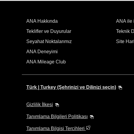
Belirtilen süre yok
ANA Hakkında
Aktarma noktaları ve aktarma süreler
ANA ile 
Teklifler ve Duyurular
Teknik De
Seyahat Noktalarımız
Site Hari
1 kişi
ANA Deneyimi
ANA Mileage Club
Önceki ve sonraki 3 günün fiyatlarını
Türk | Turkey (Şehrinizi ve Dilinizi seçin)
・Gösterilen tarife, seçtiğiniz koşullara göre en iyi tekliftir.
・Gösterilen fiyat ve koltuk uygunluğu güncel olmayabilir
Gizlilik İlkesi
・Şu anda doğrulanamayan fiyata ilişkin şehirler/tarihler, yıl
・Tarife,
yakıt fazlaları
,
sigorta fazlaları
ve diğer geçerli ver
Tanımlama Bilgileri Politikası
・Birden fazla havaalanı bulunan şehirlerde, havaalanları 
Tanımlama Bilgisi Tercihleri