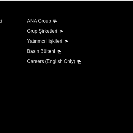
ma süreleri ekle
ki
ANA Group
Grup Şirketleri
Yatırımcı İlişkileri
Basın Bülteni
Careers (English Only)
kında
anın.
l edin.
ktır ve değişiklik gösterebilir.
Ara