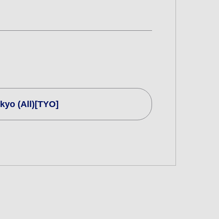
kyo (All)[TYO]
 Kalkış Tarihi ve Saat Aralığı