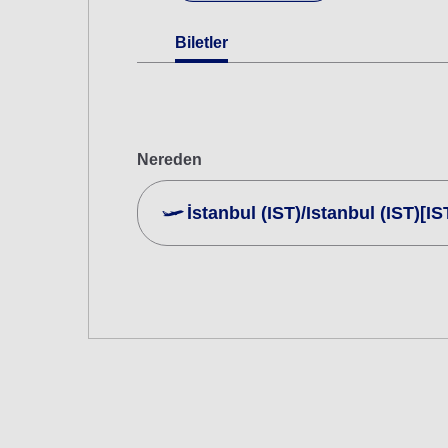
Biletler
Nereden
İstanbul (IST)/Istanbul (IST)[IS
Birden Fazla Şehir Ara
Ekonomi
Farklı sınıflardan gidiş dönüş bir seyah
Yurt Dışı Yolculuklar İçin Uçak Kalkış T
Tarih seçin