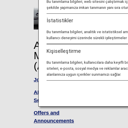
Bu tanımlama bilgileri, web sitesini çalıştırmak i
şekilde yapmanıza imkan tanımanın yanı sıra ot
İstatistikler
Bu tanımlama bilgileri, analitik ve istatistiksel a
kullanıcı deneyimi üzerinde sürekli iyileştirmele
About ANA
Ben
Kişiselleştirme
Mileage Club
Bu tanımlama bilgileri, kullanıcılara daha keyif
(AMC)
ANA M
siteleri, e-posta, sosyal medya ve reklamlar aracıl
alanlarınıza uygun içerikler sunmamızı sağlar.
Premi
Join ANA Mileage Club
ANA M
AMC Family Account
Service
Super
Offers and
Announcements