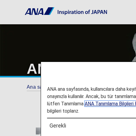
ANA Mileage Cl
Ana sayfa
ANA Mileage Club
ANA ana sayfasında, kullanıcılara daha keyifl
onayınızla kullanılır. Ancak, bu tür tanımlam
lütfen Tanımlama
ANA Tanımlama Bilgileri P
bilgileri toplarız.
Gerekli