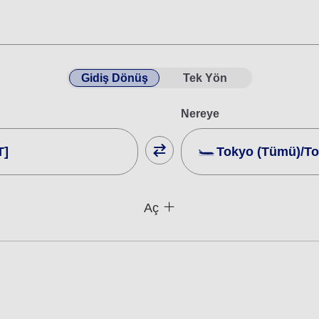
Gidiş Dönüş
Tek Yön
Nereye
T]
Tokyo (Tümü)/To
Kapat
Tarife tipi belirtilmedi
Aç
at arayın
Kullanım Koşulları
arihi ve Saat Aralığı
Yurt İçi Yolculuklar İçin Uçak
Tarih seçin